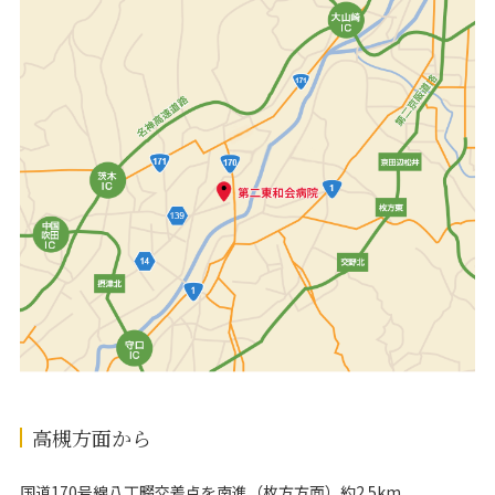
高槻方面から
国道170号線八丁畷交差点を南進（枚方方面）約2.5km